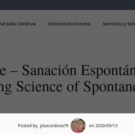
sé Julio Córdova
Ontosinclecticismo
Servicios y So
e – Sanación Espontá
ng Science of Spontan
Posted by, jotacordova79
on 2020/09/13