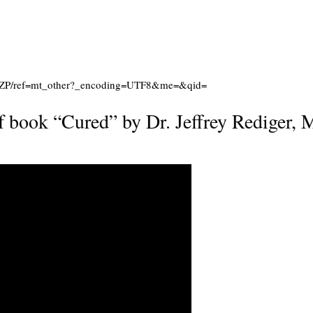
ZP/ref=mt_other?_encoding=UTF8&me=&qid=
 book “Cured” by Dr. Jeffrey Rediger, 