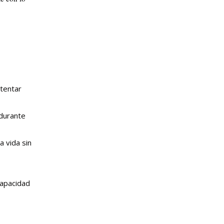
ntentar
 durante
a vida sin
capacidad