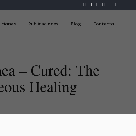
luciones
Publicaciones
Blog
Contacto
nea – Cured: The
eous Healing