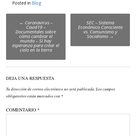
Posted in
Blog
Post
←
Coronavirus –
SEC – Sistema
Covid19 –
Económico Consciente
navigation
Documentales sobre
vs. Comunismo y
cómo cambiar el
Socialismo
→
mundo – Sí hay
esperanza para crear el
cielo en la tierra
DEJA UNA RESPUESTA
Tu dirección de correo electrónico no será publicada.
Los campos
obligatorios están marcados con
*
COMENTARIO
*