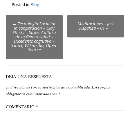
Posted in
Blog
Post
←
Tecnología Social de
Meditaciones – José
la cooperación – Clay
Dispenza – 01 –
→
navigation
Shirky – Súper Cultura
de la Generosidad –
Excedente cognitivo –
Linux, Wikipedia, Open
Source
DEJA UNA RESPUESTA
Tu dirección de correo electrónico no será publicada.
Los campos
obligatorios están marcados con
*
COMENTARIO
*