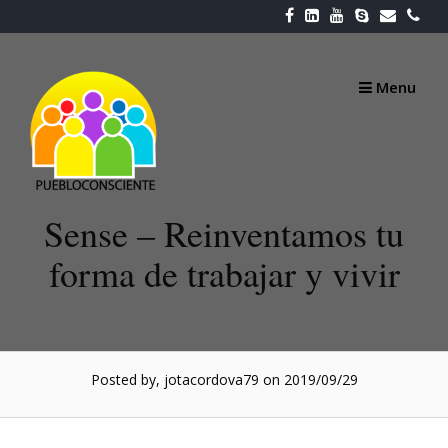
Skip
to
content
Menu
Sense – Reinventamos tu
forma de trabajar y vivir
Posted by, jotacordova79
on 2019/09/29