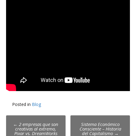
Posted in
Blog
Post
←
2 empresas que son
Sistema Económico
creativas al extremo,
Consciente – Historia
navigation
Pixar vs. DreamWorks
del Capitalismo
→