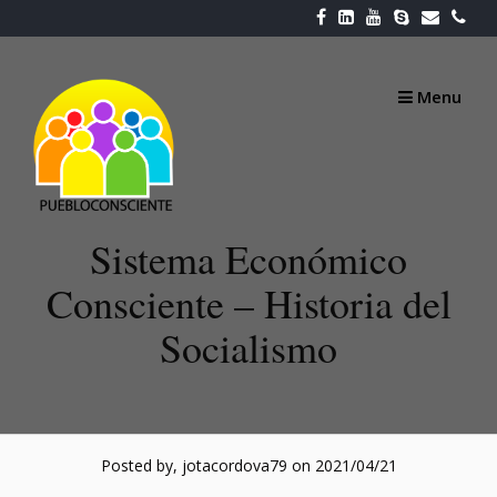
Skip
to
content
Menu
Sistema Económico
Consciente – Historia del
Socialismo
Posted by, jotacordova79
on 2021/04/21