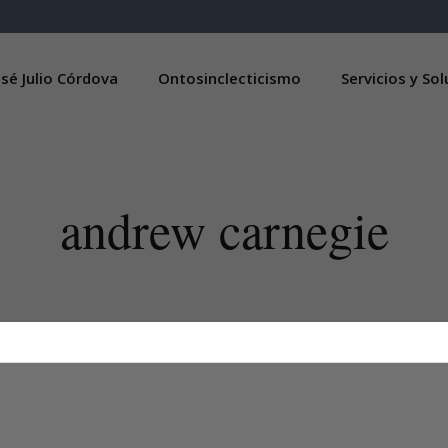
sé Julio Córdova
Ontosinclecticismo
Servicios y So
andrew carnegie