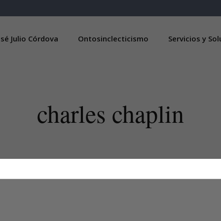
sé Julio Córdova
Ontosinclecticismo
Servicios y So
charles chaplin