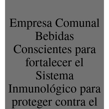
Empresa Comunal
Bebidas
Conscientes para
fortalecer el
Sistema
Inmunológico para
proteger contra el