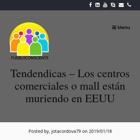
Skip
to
content
Menu
Tendendicas – Los centros
comerciales o mall están
muriendo en EEUU
Posted by, jotacordova79
on 2019/01/18