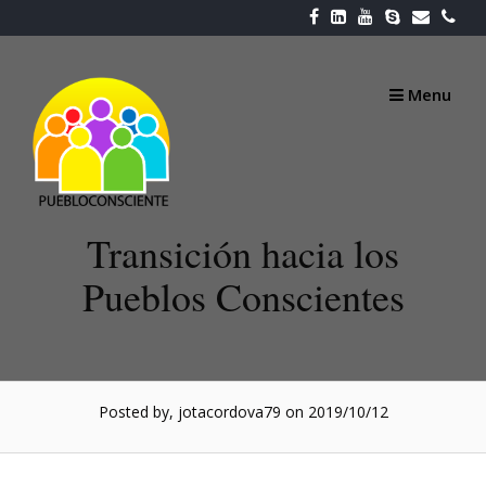
Skip
to
content
Menu
Transición hacia los
Pueblos Conscientes
Posted by, jotacordova79
on 2019/10/12