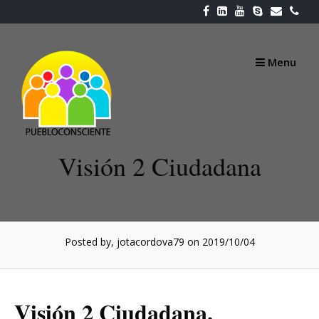
Skip
to
content
Menu
Visión 2 Ciudadana
Posted by, jotacordova79
on 2019/10/04
Visión 2 Ciudadana.