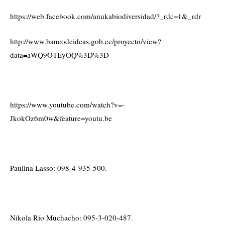
https://web.facebook.com/anukabiodiversidad/?_rdc=1&_rdr
http://www.bancodeideas.gob.ec/proyecto/view?
data=aWQ9OTEyOQ%3D%3D
https://www.youtube.com/watch?v=-
JkokOz6m0w&feature=youtu.be
Paulina Lasso: 098-4-935-500.
Nikola Río Muchacho: 095-3-020-487.