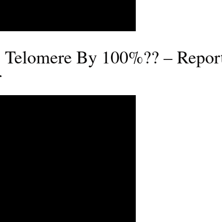
 Telomere By 100%?? – Repor
r