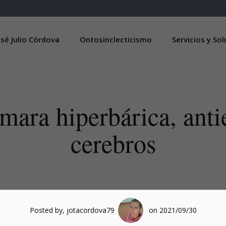
sé Julio Córdova
Ontosinclecticismo
Servicios y So
ara hiperbárica, antie
cerebros
Posted by, jotacordova79
on 2021/09/30