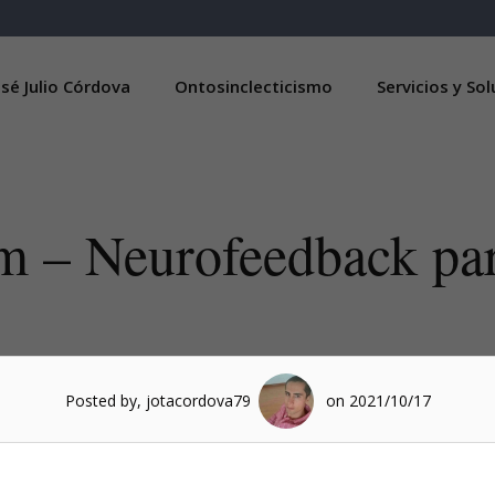
sé Julio Córdova
Ontosinclecticismo
Servicios y So
m – Neurofeedback p
Posted by, jotacordova79
on 2021/10/17