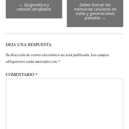
Post
←
Epigenética y
Debes borrar las
ratones atrofiados
memorias celulares de
navigation
vidas y generaciones
pasadas
→
DEJA UNA RESPUESTA
Tu dirección de correo electrónico no será publicada.
Los campos
obligatorios están marcados con
*
COMENTARIO
*