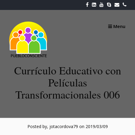
Skip
to
content
Menu
Currículo Educativo con
Películas
Transformacionales 006
Posted by, jotacordova79
on 2019/03/09