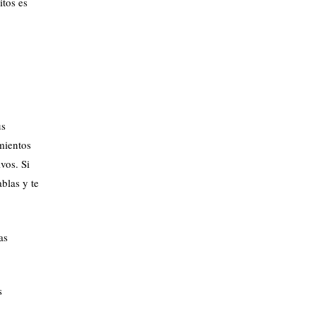
itos es
us
imientos
vos. Si
ablas y te
as
s