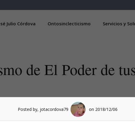
sé Julio Córdova
Ontosinclecticismo
Servicios y So
smo de El Poder de tu
Posted by, jotacordova79
on 2018/12/06