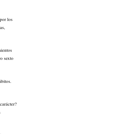
por los
as,
mientos
ro sexto
bitos.
carácter?
n