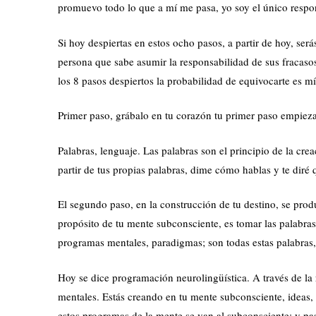
promuevo todo lo que a mí me pasa, yo soy el único respon
Si hoy despiertas en estos ocho pasos, a partir de hoy, ser
persona que sabe asumir la responsabilidad de sus fracasos
los 8 pasos despiertos la probabilidad de equivocarte es m
Primer paso, grábalo en tu corazón tu primer paso empieza
Palabras, lenguaje. Las palabras son el principio de la crea
partir de tus propias palabras, dime cómo hablas y te diré 
El segundo paso, en la construcción de tu destino, se prod
propósito de tu mente subconsciente, es tomar las palabras
programas mentales, paradigmas; son todas estas palabras,
Hoy se dice programación neurolingüística. A través de la 
mentales. Estás creando en tu mente subconsciente, ideas,
estos programas de la mente se van al subconsciente; y pa