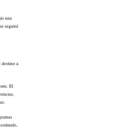
rás una
ue seguirá
u destino a
ente. El
eencias,
as.
ogramas
 estímulo,