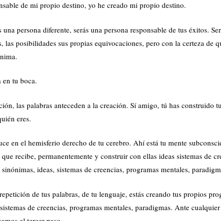
sable de mi propio destino, yo he creado mi propio destino.
ás una persona diferente, serás una persona responsable de tus éxitos. Se
, las posibilidades sus propias equivocaciones, pero con la certeza de q
ínima.
 en tu boca.
ción, las palabras anteceden a la creación. Sí amigo, tú has construido t
quién eres.
uce en el hemisferio derecho de tu cerebro. Ahí está tu mente subconsci
 que recibe, permanentemente y construir con ellas ideas sistemas de cr
 sinónimas, ideas, sistemas de creencias, programas mentales, paradigm
repetición de tus palabras, de tu lenguaje, estás creando tus propios pr
 sistemas de creencias, programas mentales, paradigmas. Ante cualquier
samos al tercer paso.