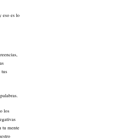
 eso es lo
creencias,
as
 tus
 palabras.
o los
egativas
n tu mente
uestro