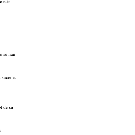
e este
ue se han
s sucede.
ol de su
y