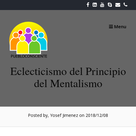
Skip
to
content
Menu
Eclecticismo del Principio
del Mentalismo
Posted by, Yosef Jimenez
on 2018/12/08