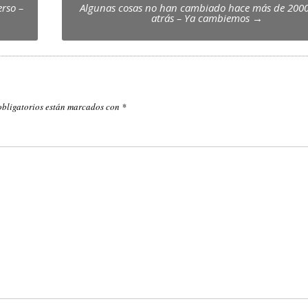
erso –
Algunas cosas no han cambiado hace más de 200
atrás – Ya cambiemos
→
obligatorios están marcados con
*