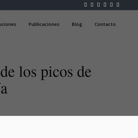
luciones
Publicaciones
Blog
Contacto
e los picos de
ía