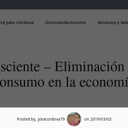
sé Julio Córdova
Ontosinclecticismo
Servicios y So
ciente – Eliminación d
onsumo en la econom
Posted by, jotacordova79
on 2019/03/03