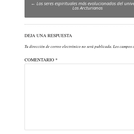
Post
←
Los seres espirituales más evolucionados del univ
Los Arcturianos
navigation
DEJA UNA RESPUESTA
Tu dirección de correo electrónico no será publicada.
Los campos 
COMENTARIO
*