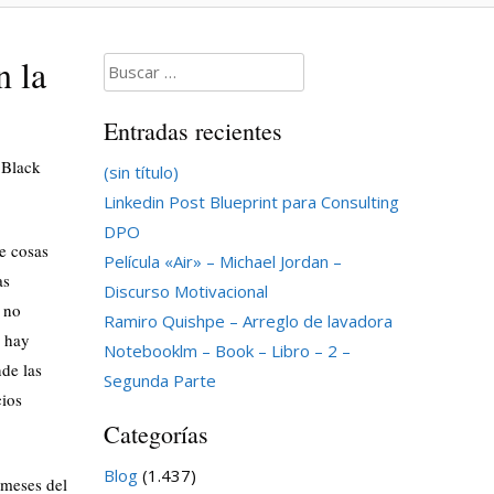
n la
Buscar:
Entradas recientes
 Black
(sin título)
Linkedin Post Blueprint para Consulting
DPO
e cosas
Película «Air» – Michael Jordan –
as
Discurso Motivacional
s no
Ramiro Quishpe – Arreglo de lavadora
e hay
Notebooklm – Book – Libro – 2 –
de las
Segunda Parte
cios
Categorías
Blog
(1.437)
 meses del