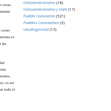
Ontosinclecticismo
(18)
os cosas
Ontosinclecticismo y Dark
(17)
umentar
Pueblo Consciente
(521)
Pueblos Conscientes
(3)
Uncategorized
(12)
r cosas
persona es
n las
dad
para
azones,
os, es ser
ue todo el