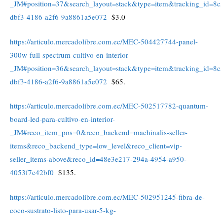
_JM#position=37&search_layout=stack&type=item&tracking_id=8
dbf3-4186-a2f6-9a8861a5e072
$3.0
https://articulo.mercadolibre.com.ec/MEC-504427744-panel-
300w-full-spectrum-cultivo-en-interior-
_JM#position=36&search_layout=stack&type=item&tracking_id=8
dbf3-4186-a2f6-9a8861a5e072
$65.
https://articulo.mercadolibre.com.ec/MEC-502517782-quantum-
board-led-para-cultivo-en-interior-
_JM#reco_item_pos=0&reco_backend=machinalis-seller-
items&reco_backend_type=low_level&reco_client=vip-
seller_items-above&reco_id=48e3e217-294a-4954-a950-
4053f7c42bf0
$135.
https://articulo.mercadolibre.com.ec/MEC-502951245-fibra-de-
coco-sustrato-listo-para-usar-5-kg-