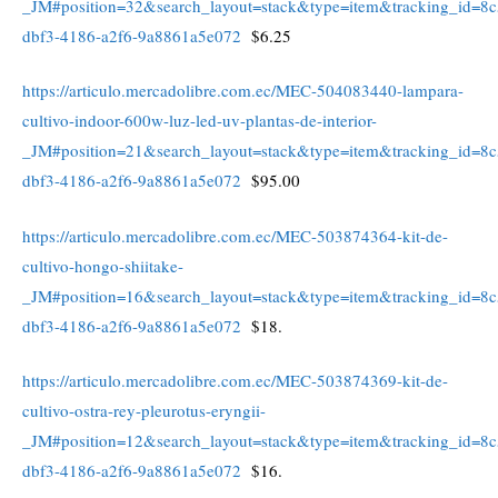
_JM#position=32&search_layout=stack&type=item&tracking_id=8
dbf3-4186-a2f6-9a8861a5e072
$6.25
https://articulo.mercadolibre.com.ec/MEC-504083440-lampara-
cultivo-indoor-600w-luz-led-uv-plantas-de-interior-
_JM#position=21&search_layout=stack&type=item&tracking_id=8
dbf3-4186-a2f6-9a8861a5e072
$95.00
https://articulo.mercadolibre.com.ec/MEC-503874364-kit-de-
cultivo-hongo-shiitake-
_JM#position=16&search_layout=stack&type=item&tracking_id=8
dbf3-4186-a2f6-9a8861a5e072
$18.
https://articulo.mercadolibre.com.ec/MEC-503874369-kit-de-
cultivo-ostra-rey-pleurotus-eryngii-
_JM#position=12&search_layout=stack&type=item&tracking_id=8
dbf3-4186-a2f6-9a8861a5e072
$16.