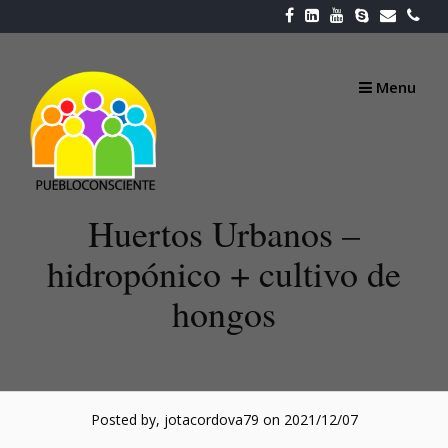
Skip
to
content
Menu
Huertos Urbanos –
hidropónico + cultivo de
hongos
Posted by, jotacordova79
on 2021/12/07