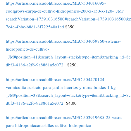
https://articulo.mercadolibre.com.ec/MEC-504016095-
coolgrows-carpa-de-cultivo-hidroponico-200-x-150-x-120-_JM?
searchVariation=173910316500#searchVariation=173910316500&p
7c4e-4bbe-b8d1-8f722540a1ed
$350.
https://articulo.mercadolibre.com.ec/MEC-504059760-sistema-
hidroponico-de-cultivo-
_JM#position=41&search_layout=stack&type=item&tracking_id=8
dbf3-4186-a2f6-9a8861a5e072
$250.
https://articulo.mercadolibre.com.ec/MEC-504470124-
vermiculita-sustrato-para-jardin-huertos-y-otros-fundas-1-kg-
_JM#position=38&search_layout=stack&type=item&tracking_id=8
dbf3-4186-a2f6-9a8861a5e072
$4.00
https://articulo.mercadolibre.com.ec/MEC-503919685-25-vasos-
para-hidroponiacanastillas-cultivo-hidroponico-