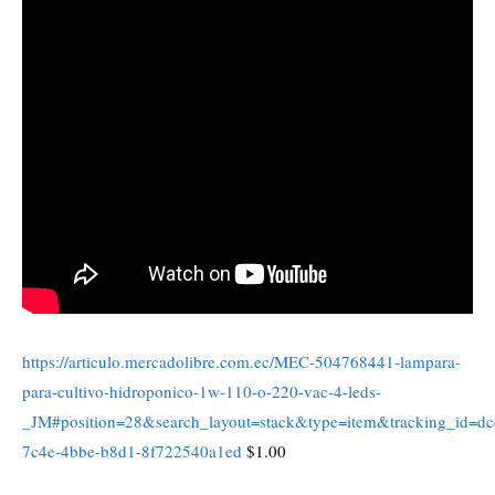
https://articulo.mercadolibre.com.ec/MEC-504768441-lampara-
para-cultivo-hidroponico-1w-110-o-220-vac-4-leds-
_JM#position=28&search_layout=stack&type=item&tracking_id=d
7c4e-4bbe-b8d1-8f722540a1ed
$1.00