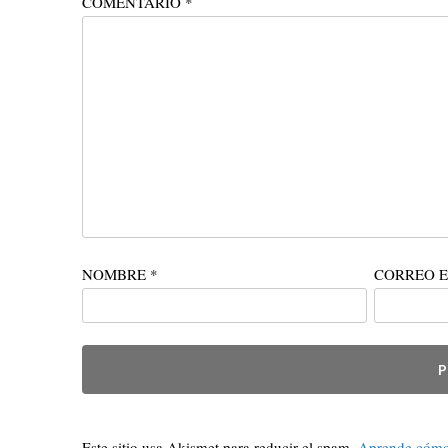
COMENTARIO
*
NOMBRE
*
CORREO 
Este sitio usa Akismet para reducir el spam.
Aprende cómo 