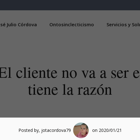
sé Julio Córdova
Ontosinclecticismo
Servicios y So
l cliente no va a ser e
tiene la razón
Posted by, jotacordova79
on 2020/01/21