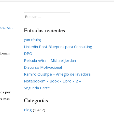
Buscar:
692476a3
Entradas recientes
(sin título)
Linkedin Post Blueprint para Consulting
o toman
DPO
Película «Air» – Michael Jordan –
Discurso Motivacional
Ramiro Quishpe – Arreglo de lavadora
Notebooklm – Book – Libro – 2 –
Segunda Parte
los por
er más
Categorías
Blog
(1.437)