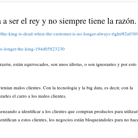
a ser el rey y no siempre tiene la razón.
/the-king-is-dead-when-the-customer-is-no-longer-always-right/#2a03
-no-longer-the-king-194d05823230
a razón, están equivocados, son unos idiotas, o son ignorantes y por est
enían malos clientes. Con la tecnología y la big data, es decir, con la
arles el carro a los malos clientes.
nzando a identificar a los clientes que compran productos para utilizar
ntifican a estos clientes, los negocios están bloqueándoles para no hac