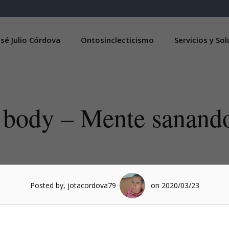
sé Julio Córdova
Ontosinclecticismo
Servicios y So
 body – Mente sanando
Posted by, jotacordova79
on 2020/03/23