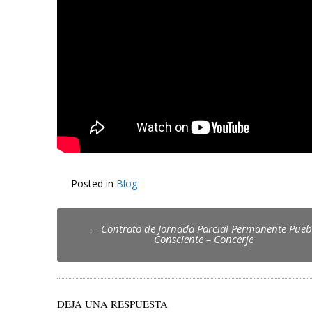
Posted in
Blog
Post
←
Contrato de Jornada Parcial Permanente Pueb
Consciente – Concerje
navigation
DEJA UNA RESPUESTA