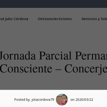
sé Julio Córdova
Ontosinclecticismo
Servicios y So
 Jornada Parcial Perma
Consciente – Concerj
Posted by, jotacordova79
on 2020/03/22