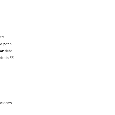
ara
do por el
or
deba
tículo 55
nciones.