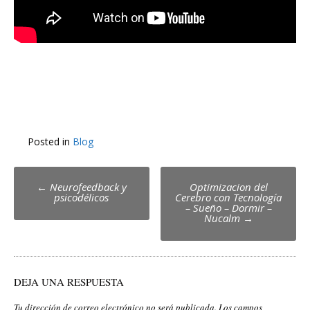
Posted in
Blog
Post
←
Neurofeedback y
Optimizacion del
psicodélicos
Cerebro con Tecnología
navigation
– Sueño – Dormir –
Nucalm
→
DEJA UNA RESPUESTA
Tu dirección de correo electrónico no será publicada.
Los campos