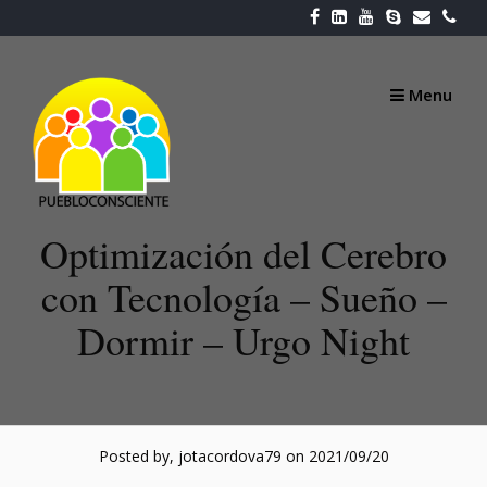
Skip
to
content
Menu
Optimización del Cerebro
con Tecnología – Sueño –
Dormir – Urgo Night
Posted by, jotacordova79
on 2021/09/20