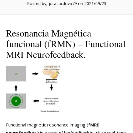
Posted by, jotacordova79
on 2021/09/23
Resonancia Magnética
funcional (fRMN) – Functional
MRI Neurofeedback.
Functional magnetic resonance imaging (
fMRI
)
neurofeedback
is a type of biofeedback in which real-time