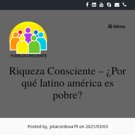
Skip
to
content
Menu
Riqueza Consciente – ¿Por
qué latino américa es
pobre?
Posted by, jotacordova79
on 2021/03/03