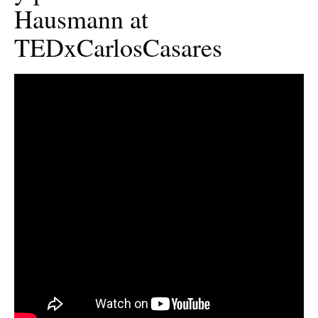
Hausmann at
TEDxCarlosCasares