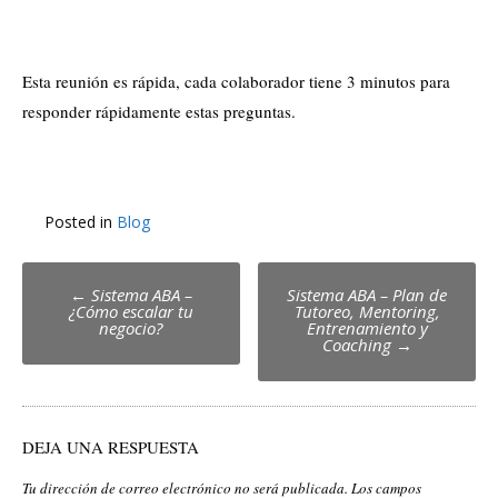
Esta reunión es rápida, cada colaborador tiene 3 minutos para
responder rápidamente estas preguntas.
Posted in
Blog
Post
←
Sistema ABA –
Sistema ABA – Plan de
¿Cómo escalar tu
Tutoreo, Mentoring,
navigation
negocio?
Entrenamiento y
Coaching
→
DEJA UNA RESPUESTA
Tu dirección de correo electrónico no será publicada.
Los campos