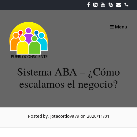
Skip
to
content
Menu
Sistema ABA – ¿Cómo
escalamos el negocio?
Posted by, jotacordova79
on 2020/11/01