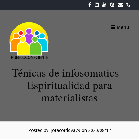
Skip
to
content
Menu
Ténicas de infosomatics –
Espiritualidad para
materialistas
Posted by, jotacordova79
on 2020/08/17