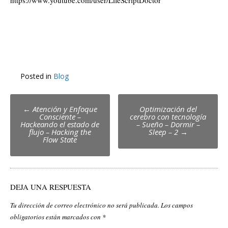
https://www.youtube.com/user/LifeScriptDoctor
Posted in
Blog
Post
←
Atención y Enfoque
Optimización del
Consciente –
cerebro con tecnología
navigation
Hackeando el estado de
– Sueño – Dormir –
flujo – Hacking the
Sleep – 2
→
Flow State
DEJA UNA RESPUESTA
Tu dirección de correo electrónico no será publicada.
Los campos
obligatorios están marcados con
*