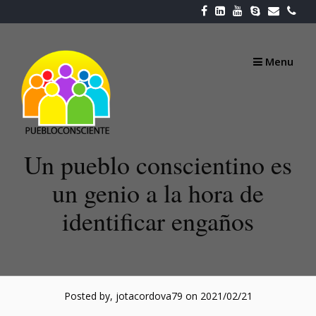
Skip
to
content
Menu
Un pueblo conscientino es
un genio a la hora de
identificar engaños
Posted by, jotacordova79
on 2021/02/21