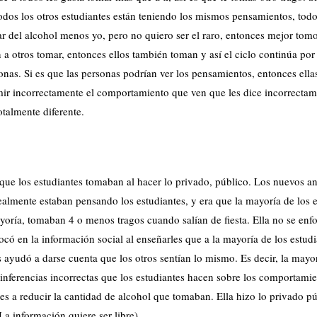
odos los otros estudiantes están teniendo los mismos pensamientos, todo
ar del alcohol menos yo, pero no quiero ser el raro, entonces mejor tom
a otros tomar, entonces ellos también toman y así el ciclo continúa por
nas. Si es que las personas podrían ver los pensamientos, entonces ella
umir incorrectamente el comportamiento que ven que les dice incorrecta
otalmente diferente.
 que los estudiantes tomaban al hacer lo privado, público. Los nuevos a
almente estaban pensando los estudiantes, y era que la mayoría de los e
ayoría, tomaban 4 o menos tragos cuando salían de fiesta. Ella no se enf
ocó en la información social al enseñarles que a la mayoría de los estud
es ayudó a darse cuenta que los otros sentían lo mismo. Es decir, la mayo
s inferencias incorrectas que los estudiantes hacen sobre los comportami
es a reducir la cantidad de alcohol que tomaban. Ella hizo lo privado pú
a información quiere ser libre).