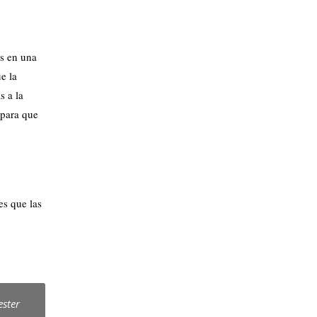
as en una
e la
s a la
 para que
es que las
ester