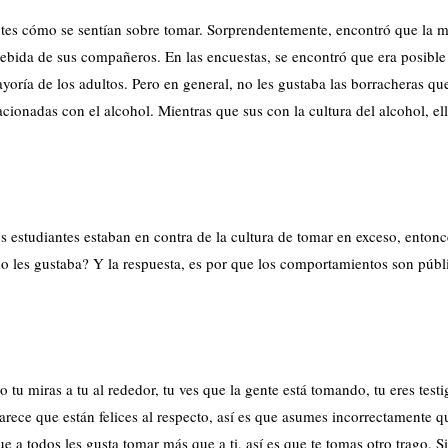
iantes cómo se sentían sobre tomar. Sorprendentemente, encontró que la 
bebida de sus compañeros. En las encuestas, se encontró que era posibl
oría de los adultos. Pero en general, no les gustaba las borracheras qu
acionadas con el alcohol. Mientras que sus con la cultura del alcohol, el
os estudiantes estaban en contra de la cultura de tomar en exceso, enton
o les gustaba? Y la respuesta, es por que los comportamientos son públ
o tu miras a tu al rededor, tu ves que la gente está tomando, tu eres test
ece que están felices al respecto, así es que asumes incorrectamente qu
 a todos les gusta tomar más que a ti, así es que te tomas otro trago. S