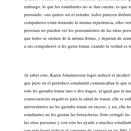
embargo, lo que los estudiantes no se dan cuenta, es que t
pensando: «no quiero ser el extraño, todos parecen disfrut
compañeros están teniendo la misma experiencia, ellos ven 
personas no pueden ver los pensamientos de las otras perso
que todos se sienten de la misma forma, y dejarían de as
a sus compañeros si les gusta tomar, cuando la verdad es t
Al saber esto, Karen Johannesson logró reducir el alcohol
que puso en el periódico estudiantil comunicaban lo que re
solo les gustaba tomar uno o dos tragos, al igual que la m
consecuencias negativas para la salud de tomar, ella se enf
universitarios no les gustaba tomar en exceso, y así, ella l
estudiantes no les gustan las borracheras. Esto corrigió la
las otras personas y con esto les ayudó a muchos estudiant
con esto logró reducir el consumo de cerveza en un 30%.(L