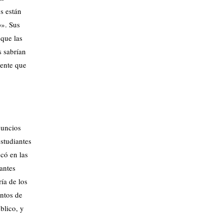
s están
o». Sus
 que las
s sabrían
mente que
nuncios
studiantes
ocó en las
iantes
ría de los
entos de
blico, y