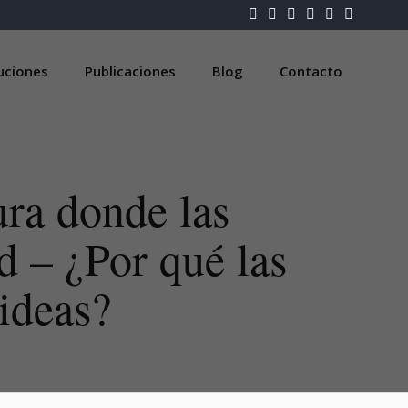
luciones
Publicaciones
Blog
Contacto
ra donde las
d – ¿Por qué las
 ideas?