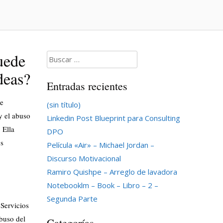
uede
Buscar:
deas?
Entradas recientes
ue
(sin título)
y el abuso
Linkedin Post Blueprint para Consulting
 Ella
DPO
os
Película «Air» – Michael Jordan –
Discurso Motivacional
Ramiro Quishpe – Arreglo de lavadora
Notebooklm – Book – Libro – 2 –
Segunda Parte
 Servicios
buso del
Categorías