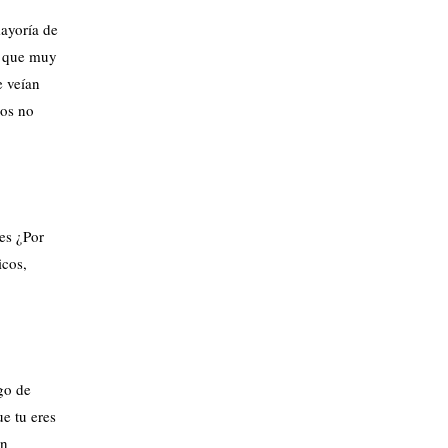
mayoría de
e que muy
e veían
los no
ces ¿Por
icos,
igo de
e tu eres
in