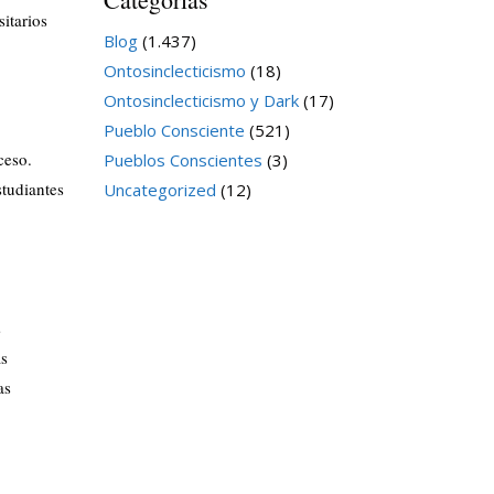
itarios
Blog
(1.437)
Ontosinclecticismo
(18)
Ontosinclecticismo y Dark
(17)
Pueblo Consciente
(521)
ceso.
Pueblos Conscientes
(3)
studiantes
Uncategorized
(12)
s
as
as