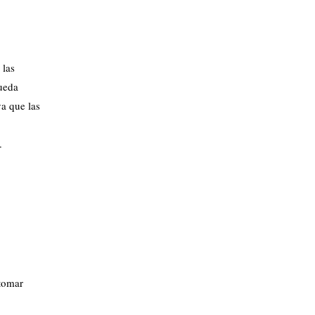
 las
queda
ya que las
.
 tomar