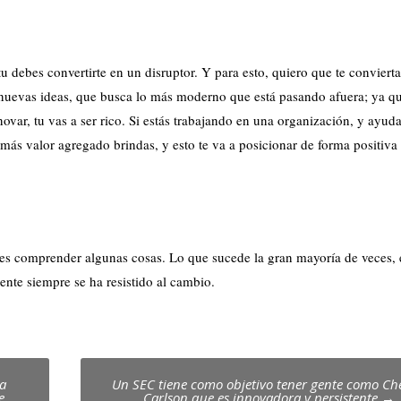
tu debes convertirte en un disruptor. Y para esto, quiero que te conviert
nuevas ideas, que busca lo más moderno que está pasando afuera; ya qu
var, tu vas a ser rico. Si estás trabajando en una organización, y ayuda
 más valor agregado brindas, y esto te va a posicionar de forma positiva
es comprender algunas cosas. Lo que sucede la gran mayoría de veces, 
nte siempre se ha resistido al cambio.
la
Un SEC tiene como objetivo tener gente como Ch
e,
Carlson que es innovadora y persistente
→