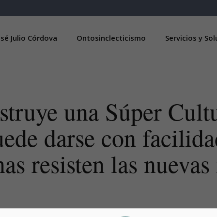
sé Julio Córdova
Ontosinclecticismo
Servicios y So
truye una Súper Cultu
ede darse con facilida
as resisten las nuevas