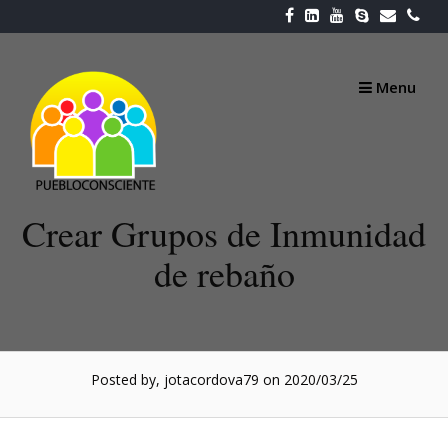
Skip
to
content
Menu
Crear Grupos de Inmunidad
de rebaño
Posted by, jotacordova79
on 2020/03/25