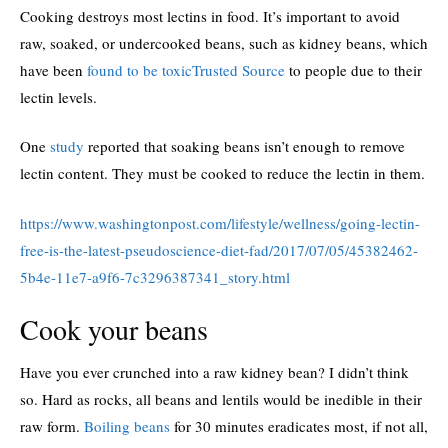
Cooking destroys most lectins in food. It’s important to avoid
raw, soaked, or undercooked beans, such as kidney beans, which
have been
found to be toxic
Trusted Source
to people due to their
lectin levels.
One
study
reported that soaking beans isn’t enough to remove
lectin content. They must be cooked to reduce the lectin in them.
https://www.washingtonpost.com/lifestyle/wellness/going-lectin-
free-is-the-latest-pseudoscience-diet-fad/2017/07/05/45382462-
5b4e-11e7-a9f6-7c3296387341_story.html
Cook your beans
Have you ever crunched into a raw kidney bean? I didn’t think
so. Hard as rocks, all beans and lentils would be inedible in their
raw form.
Boiling beans
for 30 minutes eradicates most, if not all,