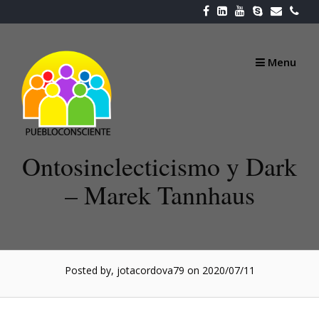
Skip
to
content
Menu
Ontosinclecticismo y Dark
– Marek Tannhaus
Posted by, jotacordova79
on 2020/07/11