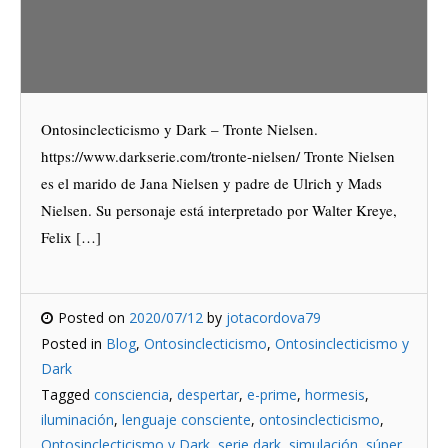
Ontosinclecticismo y Dark – Tronte Nielsen.
https://www.darkserie.com/tronte-nielsen/ Tronte Nielsen
es el marido de Jana Nielsen y padre de Ulrich y Mads
Nielsen. Su personaje está interpretado por Walter Kreye,
Felix […]
Posted on
2020/07/12
by
jotacordova79
Posted in
Blog
,
Ontosinclecticismo
,
Ontosinclecticismo y
Dark
Tagged
consciencia
,
despertar
,
e-prime
,
hormesis
,
iluminación
,
lenguaje consciente
,
ontosinclecticismo
,
Ontosinclecticismo y Dark
,
serie dark
,
simulación
,
súper