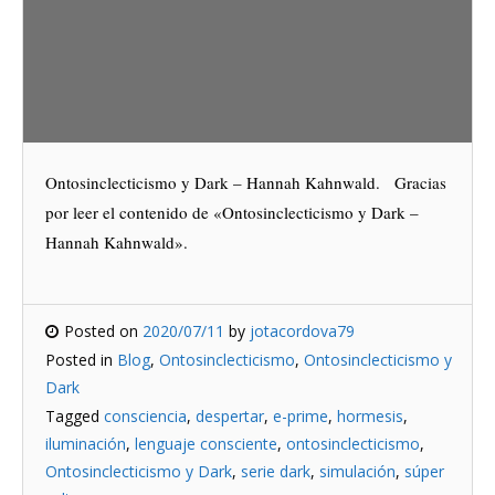
Ontosinclecticismo y Dark – Hannah Kahnwald. Gracias
por leer el contenido de «Ontosinclecticismo y Dark –
Hannah Kahnwald».
Posted on
2020/07/11
by
jotacordova79
Posted in
Blog
,
Ontosinclecticismo
,
Ontosinclecticismo y
Dark
Tagged
consciencia
,
despertar
,
e-prime
,
hormesis
,
iluminación
,
lenguaje consciente
,
ontosinclecticismo
,
Ontosinclecticismo y Dark
,
serie dark
,
simulación
,
súper