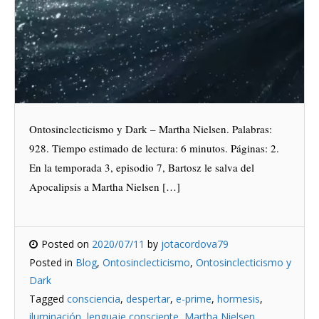
Ontosinclecticismo y Dark – Martha Nielsen. Palabras:
928. Tiempo estimado de lectura: 6 minutos. Páginas: 2.
En la temporada 3, episodio 7, Bartosz le salva del
Apocalipsis a Martha Nielsen […]
Posted on
2020/07/11
by
jotacordova79
Posted in
Blog
,
Ontosinclecticismo
,
Ontosinclecticismo y
Dark
Tagged
consciencia
,
despertar
,
e-prime
,
hormesis
,
iluminación
,
lenguaje consciente
,
Martha Nielsen
,