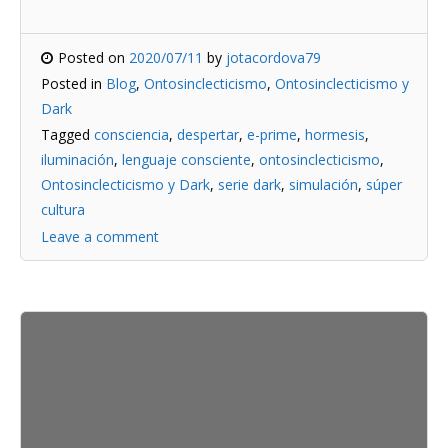
Posted on
2020/07/11
by
jotacordova79
Posted in
Blog
,
Ontosinclecticismo
,
Ontosinclecticismo y
Dark
Tagged
consciencia
,
despertar
,
e-prime
,
hormesis
,
iluminación
,
lenguaje consciente
,
ontosinclecticismo
,
Ontosinclecticismo y Dark
,
serie dark
,
simulación
,
súper
cultura
Leave a comment