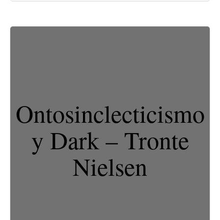
Ontosinclecticismo
y Dark – Tronte
Nielsen