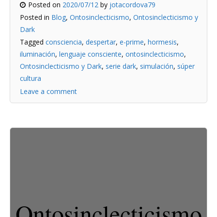
Posted on
2020/07/12
by
jotacordova79
Posted in
Blog
,
Ontosinclecticismo
,
Ontosinclecticismo y
Dark
Tagged
consciencia
,
despertar
,
e-prime
,
hormesis
,
iluminación
,
lenguaje consciente
,
ontosinclecticismo
,
Ontosinclecticismo y Dark
,
serie dark
,
simulación
,
súper
cultura
Leave a comment
Ontosinclecticismo