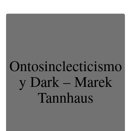
Ontosinclecticismo
y Dark – Marek
Tannhaus