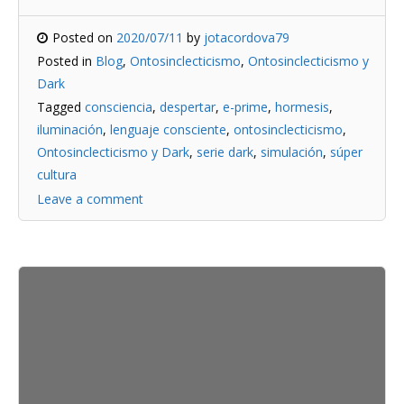
Posted on
2020/07/11
by
jotacordova79
Posted in
Blog
,
Ontosinclecticismo
,
Ontosinclecticismo y
Dark
Tagged
consciencia
,
despertar
,
e-prime
,
hormesis
,
iluminación
,
lenguaje consciente
,
ontosinclecticismo
,
Ontosinclecticismo y Dark
,
serie dark
,
simulación
,
súper
cultura
Leave a comment