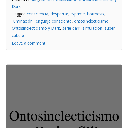
Dark
Tagged
consciencia
,
despertar
,
e-prime
,
hormesis
,
iluminación
,
lenguaje consciente
,
ontosinclecticismo
,
Ontosinclecticismo y Dark
,
serie dark
,
simulación
,
súper
cultura
Leave a comment
Ontosinclecticismo