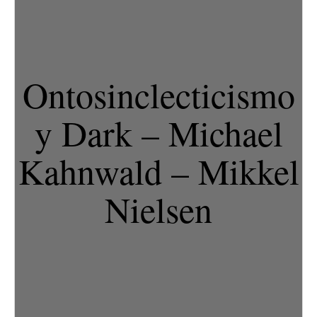
Ontosinclecticismo
y Dark – Michael
Kahnwald – Mikkel
Nielsen