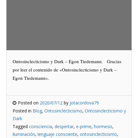
Ontosinclecticismo y Dark – Egon Tiedemann. Gracias
por leer el contenido de «Ontosinclecticismo y Dark –
Egon Tiedemann».
Posted on
2020/07/12
by
jotacordova79
Posted in
Blog
,
Ontosinclecticismo
,
Ontosinclecticismo y
Dark
Tagged
consciencia
,
despertar
,
e-prime
,
hormesis
,
iluminación
,
lenguaje consciente
,
ontosinclecticismo
,