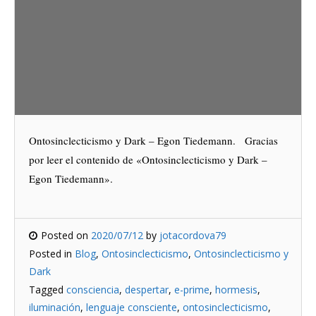
Ontosinclecticismo y Dark – Egon Tiedemann. Gracias
por leer el contenido de «Ontosinclecticismo y Dark –
Egon Tiedemann».
Posted on
2020/07/12
by
jotacordova79
Posted in
Blog
,
Ontosinclecticismo
,
Ontosinclecticismo y
Dark
Tagged
consciencia
,
despertar
,
e-prime
,
hormesis
,
iluminación
,
lenguaje consciente
,
ontosinclecticismo
,