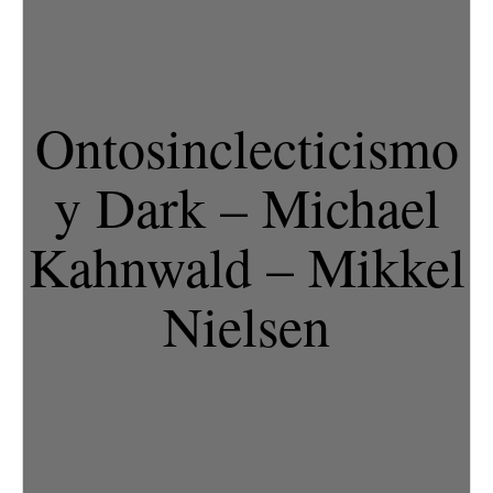
Ontosinclecticismo
y Dark – Michael
Kahnwald – Mikkel
Nielsen