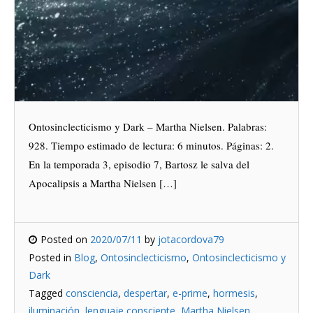
Ontosinclecticismo y Dark – Martha Nielsen. Palabras:
928. Tiempo estimado de lectura: 6 minutos. Páginas: 2.
En la temporada 3, episodio 7, Bartosz le salva del
Apocalipsis a Martha Nielsen […]
Posted on
2020/07/11
by
jotacordova79
Posted in
Blog
,
Ontosinclecticismo
,
Ontosinclecticismo y
Dark
Tagged
consciencia
,
despertar
,
e-prime
,
hormesis
,
iluminación
,
lenguaje consciente
,
Martha Nielsen
,