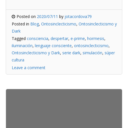
Posted on
2020/07/11
by
jotacordova79
Posted in
Blog
,
Ontosinclecticismo
,
Ontosinclecticismo y
Dark
Tagged
consciencia
,
despertar
,
e-prime
,
hormesis
,
iluminación
,
lenguaje consciente
,
ontosinclecticismo
,
Ontosinclecticismo y Dark
,
serie dark
,
simulación
,
súper
cultura
Leave a comment