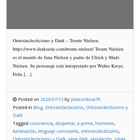
Ontosinclecticismo y Dark – Tronte Nielsen.
https://www.darkserie.com/tronte-nielsen/ Tronte Nielsen
es el marido de Jana Nielsen y padre de Ulrich y Mads
Nielsen. Su personaje está interpretado por Walter Kreye,
Felix […]
Posted on
2020/07/12
by
jotacordova79
Posted in
Blog
,
Ontosinclecticismo
,
Ontosinclecticismo y
Dark
Tagged
consciencia
,
despertar
,
e-prime
,
hormesis
,
iluminación
,
lenguaje consciente
,
ontosinclecticismo
,
Ontosinclecticismo y Dark
,
serie dark
,
simulación
,
súper