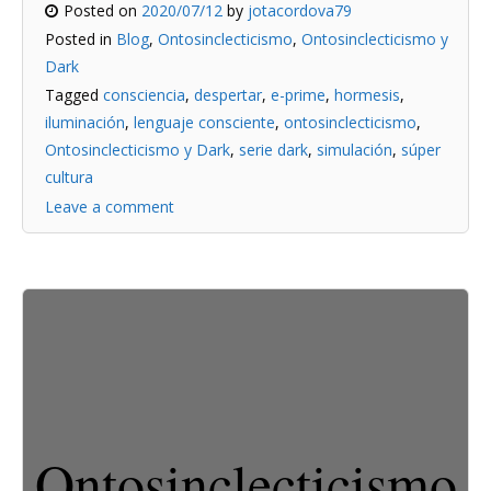
Posted on
2020/07/12
by
jotacordova79
Posted in
Blog
,
Ontosinclecticismo
,
Ontosinclecticismo y
Dark
Tagged
consciencia
,
despertar
,
e-prime
,
hormesis
,
iluminación
,
lenguaje consciente
,
ontosinclecticismo
,
Ontosinclecticismo y Dark
,
serie dark
,
simulación
,
súper
cultura
Leave a comment
Ontosinclecticismo