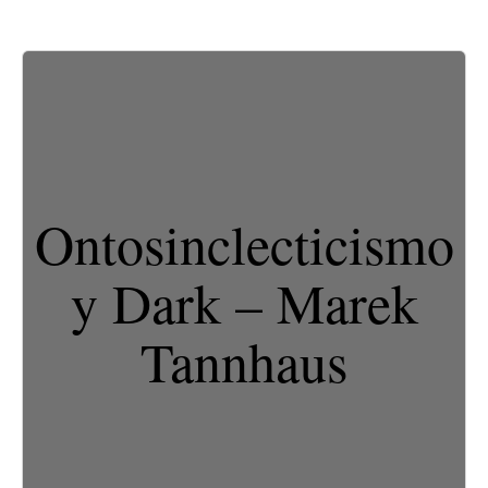
Ontosinclecticismo
y Dark – Marek
Tannhaus