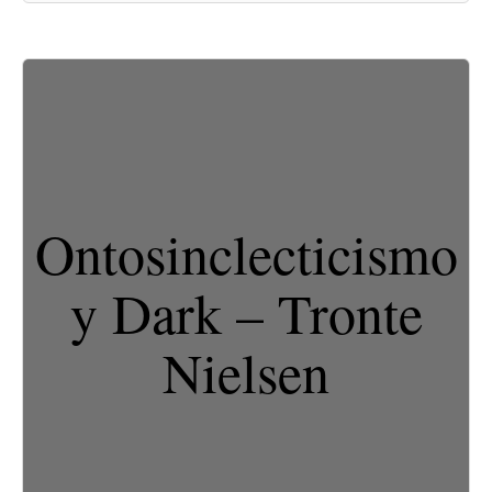
Ontosinclecticismo
y Dark – Tronte
Nielsen