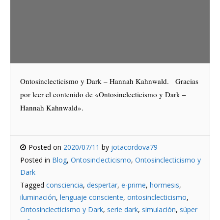
Ontosinclecticismo y Dark – Hannah Kahnwald. Gracias
por leer el contenido de «Ontosinclecticismo y Dark –
Hannah Kahnwald».
Posted on
2020/07/11
by
jotacordova79
Posted in
Blog
,
Ontosinclecticismo
,
Ontosinclecticismo y
Dark
Tagged
consciencia
,
despertar
,
e-prime
,
hormesis
,
iluminación
,
lenguaje consciente
,
ontosinclecticismo
,
Ontosinclecticismo y Dark
,
serie dark
,
simulación
,
súper