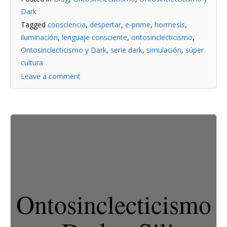
Dark
Tagged
consciencia
,
despertar
,
e-prime
,
hormesis
,
iluminación
,
lenguaje consciente
,
ontosinclecticismo
,
Ontosinclecticismo y Dark
,
serie dark
,
simulación
,
súper
cultura
Leave a comment
Ontosinclecticismo