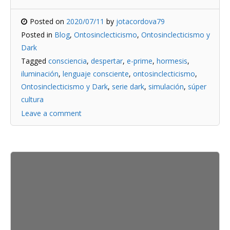
Posted on
2020/07/11
by
jotacordova79
Posted in
Blog
,
Ontosinclecticismo
,
Ontosinclecticismo y
Dark
Tagged
consciencia
,
despertar
,
e-prime
,
hormesis
,
iluminación
,
lenguaje consciente
,
ontosinclecticismo
,
Ontosinclecticismo y Dark
,
serie dark
,
simulación
,
súper
cultura
Leave a comment